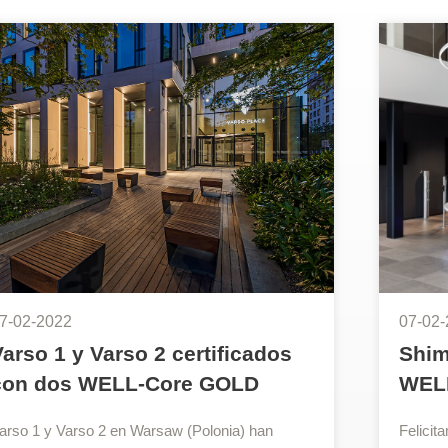
7-02-2022
07-02-
Varso 1 y Varso 2 certificados
Shim
con dos WELL-Core GOLD
WEL
arso 1 y Varso 2 en Warsaw (Polonia) han
Felicit