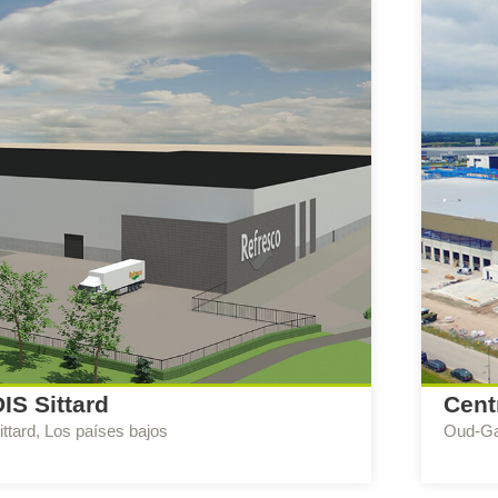
DIS Sittard
Cent
ittard, Los países bajos
Oud-Ga
scribe Consejo:
BREEAM-NL Expert Nueva
Escribe