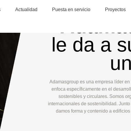
s
Actualidad
Puesta en servicio
Proyectos
Adama
le da a s
un
Adamasgroup es una empresa líder en i
enfoca específicamente en el desarrol
sostenibles y circulares. Somos o
internacionales de sostenibilidad. Junto
damos forma y contenido a edificios