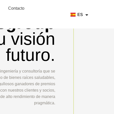
NL
EN
Contacto
PL
ES
sgroup
u visión
 futuro.
ngeniería y consultoría que se
lo de bienes raíces saludables,
rgullosos ganadores de premios
 con nuestros clientes y socios,
 de alto rendimiento de manera
pragmática.