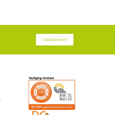
 renovación
n de sostenibilidad:
Very Good
 de realización:
2020 – 2021
Damsteen Vastgoed B.V.
de diseño:
Convexarchitecten bv | Bouwbedrijf
.V.
Contáctenos
ción de la subvenció:
No
000-50000 m2
 de uso:
Función de oficina, Función de la
C