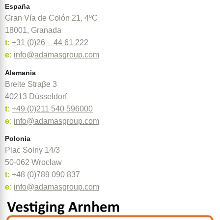
España
Gran Vía de Colón 21, 4ºC
18001, Granada
t:
+31 (0)26 – 44 61 222
e:
info@adamasgroup.com
Alemania
Breite Straβe 3
40213 Düsseldorf
t:
+49 (0)211 540 596000
e:
info@adamasgroup.com
Polonia
Plac Solny 14/3
50-062 Wrocław
t:
+48 (0)789 090 837
e:
info@adamasgroup.com