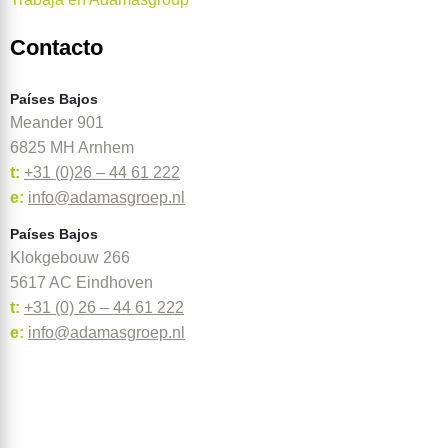
Contacto
Países Bajos
Meander 901
6825 MH Arnhem
t:
+31 (0)26 – 44 61 222
e:
info@adamasgroep.nl
Países Bajos
Klokgebouw 266
5617 AC Eindhoven
t:
+31 (0) 26 – 44 61 222
e:
info@adamasgroep
.nl
Contacto