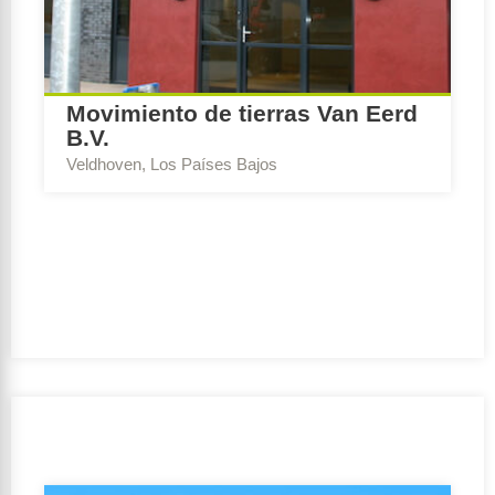
Movimiento de tierras Van Eerd
B.V.
Veldhoven, Los Países Bajos
Escribe Consejo:
Asesor BREEAM-NL Construcción
nueva y renovación
Ambición de sostenibilidad:
Outstanding
Período de realización:
2018 – 2019
Cliente:
Grondverzet Van Eerd B.V.
Equipo de diseño:
Vermeer Architecten B.V. | Groenen
Bouw & Onderhoud
Orientación de la subvenció:
No
GFA:
0-5000 m2
Función de uso:
Función de oficina, Función de la