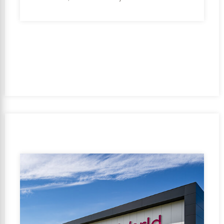
Escribe Consejo:
BREEAM-NL Expert Nueva
construcción y renovación
Ambición de sostenibilidad:
Outstanding
Período de realización:
2020 – 2021
Cliente:
Aviko B.V.
Equipo de diseño:
Bessels architecten & ingenieurs
B.V. | VDR Bouwgroep BV
Orientación de la subvenció:
No
GFA:
50000-100000 m2
Función de uso:
Función de oficina, Función de la
industria, Función de reunión