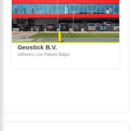
Geostick B.V.
Uithoorn, Los Países Bajos
Escribe Consejo:
BREEAM-NL Expert Nueva
construcción y renovación
Ambición de sostenibilidad:
Outstanding
Período de realización:
2020 – 2021
Cliente:
Geostick Holding B.V.
Equipo de diseño:
Bronsvoort Blaak Architecten |
Dijkham Bouw B.V.
Orientación de la subvenció:
No
GFA:
5000-20000 m2