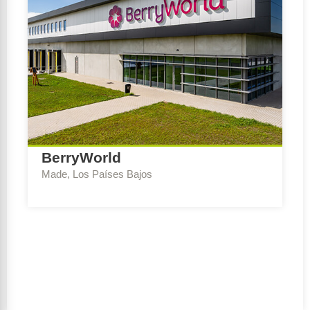
BerryWorld
Made, Los Países Bajos
Escribe Consejo:
Asesor BREEAM-NL Construcción
nueva y renovación
Ambición de sostenibilidad:
Outstanding
Período de realización:
2020 – 2021
Cliente:
Holding Stelven B.V.
Equipo de diseño:
Kort Geytenbeek Architecten |