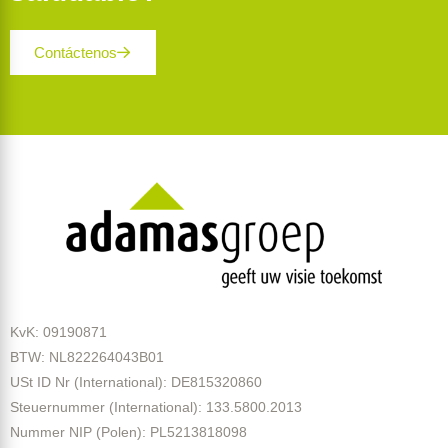
Contáctenos
KvK: 09190871
BTW: NL822264043B01
USt ID Nr (International): DE815320860
Steuernummer (International): 133.5800.2013
Nummer NIP (Polen): PL5213818098