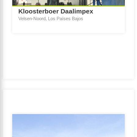
Kloosterboer Daalimpex
Velsen-Noord, Los Países Bajos
Escribe Consejo:
BREEAM-NL Expert Nueva
construcción y renovación
Ambición de sostenibilidad:
Outstanding
Período de realización:
2017 – 2017
Cliente:
Kloosterboer Vastgoed Velsen B.V.
Equipo de diseño:
EversPartners | Bouwbedrijf
Zevenberg BV.
Orientación de la subvenció:
No
GFA:
5000-20000 m2
Función de uso:
Función de oficina, Función de la
industria, Función de reunión