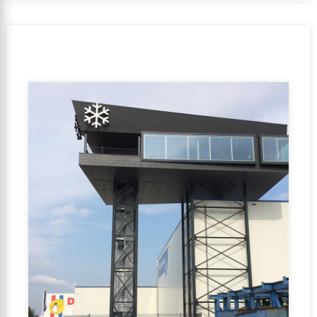
Bouwbedrijf Vrolijk B.V.
Orientación de la subvenció:
No
GFA:
20000-50000 m2
Función de uso:
Función de oficina, Función de la
industria, Función de reunión