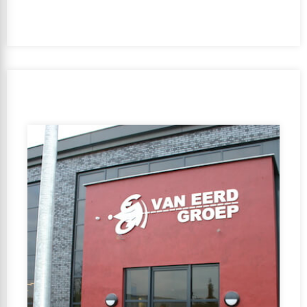
Período de realización:
2019 – 2020
Cliente:
Koel- en vrieshuis Lintelo B.V.
Equipo de diseño:
Van Boven Architecten | Ten Brinke
Bouw
Orientación de la subvenció:
No
GFA:
5000-20000 m2
Función de uso:
Función de oficina, Función de la
industria, Función de reunión