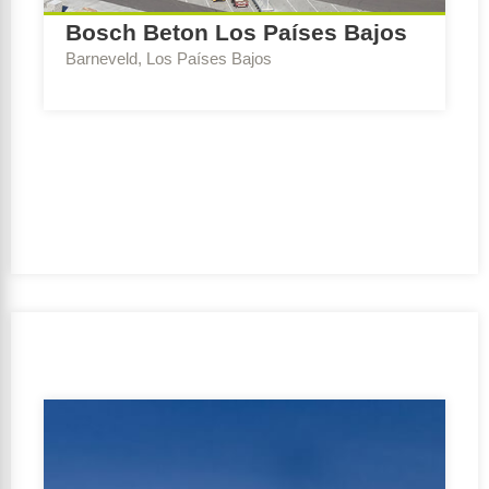
Bosch Beton Los Países Bajos
Barneveld, Los Países Bajos
Escribe Consejo:
BREEAM-NL Expert Nueva
construcción y renovación
Ambición de sostenibilidad:
Outstanding
Período de realización:
2019 – 2020
Cliente:
GA1 B.V.
Equipo de diseño:
BIMmodelleur | Van Mourik Bouw
B.V.
Orientación de la subvenció:
No
GFA:
20000-50000 m2
Función de uso:
Función de oficina, Función de la
industria, Función de reunión