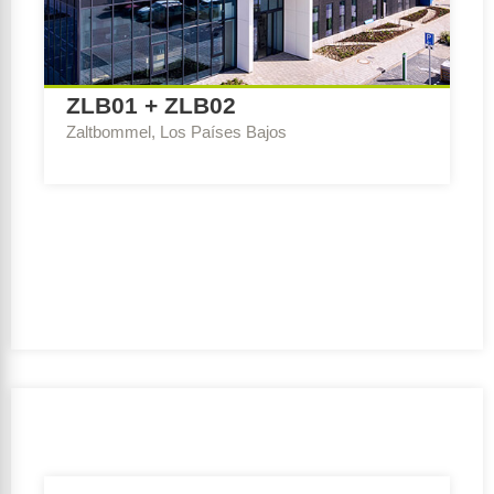
ZLB01 + ZLB02
Zaltbommel, Los Países Bajos
Escribe Consejo:
BREEAM-NL Expert Nueva
construcción y renovación
Ambición de sostenibilidad:
Very Good
Período de realización:
2020 – 2020
Cliente:
SCP8 B.V.
Equipo de diseño:
Mulderblauw architecten |
Beheermaatschappij Wouters Schijndel B.V.
Orientación de la subvenció:
No
GFA:
20000-50000 m2
Función de uso:
Función de oficina, Función de la
industria, Función de reunión