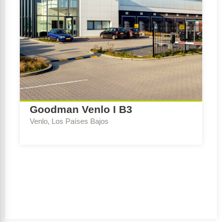
Goodman Venlo I B3
Venlo, Los Países Bajos
Escribe Consejo:
BREEAM-NL Expert Nueva
construcción y renovación
Ambición de sostenibilidad:
Excellent
Período de realización:
2017 – 2020
Cliente:
Goodman Netherlands BV
Equipo de diseño:
GOLDBECK Nederland B.V.