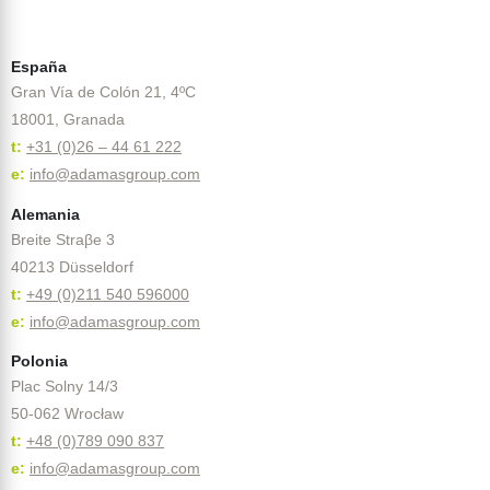
Contacto
España
Gran Vía de Colón 21, 4ºC
18001, Granada
t:
+31 (0)26 – 44 61 222
e:
info@adamasgroup.com
Alemania
Breite Straβe 3
40213 Düsseldorf
t:
+49 (0)211 540 596000
e:
info@adamasgroup.com
Polonia
Plac Solny 14/3
50-062 Wrocław
t:
+48 (0)789 090 837
e:
info@adamasgroup.com