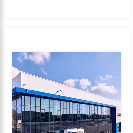
Período de realización:
2018 – 2019
Cliente:
DSV Solutions Nederland B.V.
Equipo de diseño:
DENC | Unibouw B.V.
Orientación de la subvenció:
No
GFA:
20000-50000 m2
Función de uso:
Función de oficina, Función de la
industria, Función de reunión