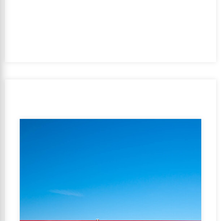
construcción y renovación
Ambición de sostenibilidad:
Excellent
Período de realización:
2018 – 2018
Cliente:
DecoWraps Europe B.V.
Equipo de diseño:
Delta architectuur en bouwtechniek |
VDR Bouwgroep BV
Orientación de la subvenció:
No
GFA:
0-5000 m2
Función de uso:
Función de oficina, Función de la
industria, Función de reunión