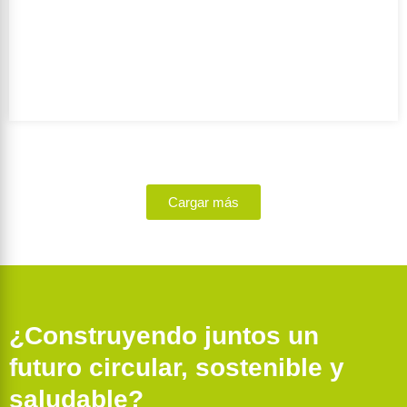
Escribe Consejo:
BREEAM-NL Expert Nueva
construcción y renovación
Ambición de sostenibilidad:
Outstanding
Período de realización:
2021 – 2021
Cliente:
Euphemia b.v.
Equipo de diseño:
M.M. Hoogendoorn Ontwerp en
Bouw | Bouwbedrijf Van Norel B.V.
Orientación de la subvenció:
No
GFA:
5000-20000 m2
Cargar más
Función de uso:
Función de oficina, Función de la
industria, Función de reunión
¿Construyendo juntos un
futuro circular, sostenible y
saludable?